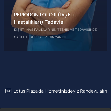
PERİODONTOLOJİ (Diş Eti
Hastalıkları) Tedavisi
DIŞ ETI HASTALIKLARININ TEŞHIS VE TEDAVISINDE
SAĞLIKLI GÜLÜŞLER IÇIN YANINI...
Lotus Plaza'da Hizmetinizdeyiz
Randevu alın