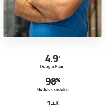
4.9
+
Google Puanı
98
%
Mutluluk Endeksi
1+
K