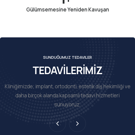
Gülümsemesine Yeniden Kavuşan
SUNDUĞUMUZ TEDAVILER
TEDAVİLERİMİZ
Kliniğimizde; implant, ortodonti, estetik diş hekimliği ve
daha birçok alanda kapsamlı tedavi hizmetleri
sunuyoruz.